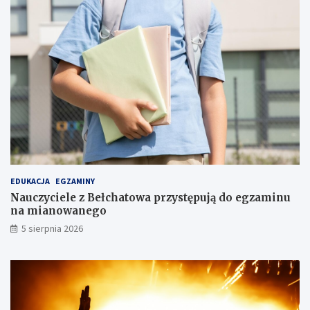
w
o
j
w
u
i
ż
e
o
!
t
w
a
r
t
y
EDUKACJA
EGZAMINY
Nauczyciele z Bełchatowa przystępują do egzaminu
na mianowanego
5 sierpnia 2026