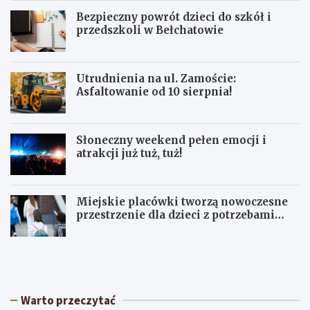
Bezpieczny powrót dzieci do szkół i
przedszkoli w Bełchatowie
Utrudnienia na ul. Zamoście:
Asfaltowanie od 10 sierpnia!
Słoneczny weekend pełen emocji i
atrakcji już tuż, tuż!
Miejskie placówki tworzą nowoczesne
przestrzenie dla dzieci z potrzebami
terapeutycznymi
S
U
ł
p
o
a
n
ł
e
y
Warto przeczytać
c
w