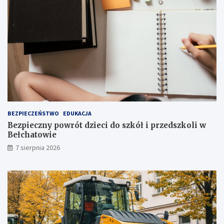
r
t
a
o
k
p
c
n
j
i
i
a
j
!
u
ż
t
u
ż
BEZPIECZEŃSTWO
EDUKACJA
,
Bezpieczny powrót dzieci do szkół i przedszkoli w
t
Bełchatowie
u
7 sierpnia 2026
ż
!