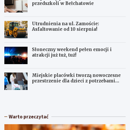
przedszkoli w Bełchatowie
Utrudnienia na ul. Zamoście:
Asfaltowanie od 10 sierpnia!
Słoneczny weekend pełen emocji i
atrakcji już tuż, tuż!
Miejskie placówki tworzą nowoczesne
przestrzenie dla dzieci z potrzebami
terapeutycznymi
S
U
ł
p
o
a
n
ł
e
y
Warto przeczytać
c
w
z
Ł
n
ó