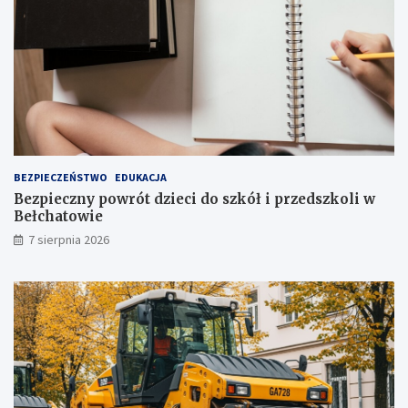
a
o
k
p
c
n
j
i
i
a
j
!
u
ż
t
u
ż
BEZPIECZEŃSTWO
EDUKACJA
,
Bezpieczny powrót dzieci do szkół i przedszkoli w
t
Bełchatowie
u
7 sierpnia 2026
ż
!