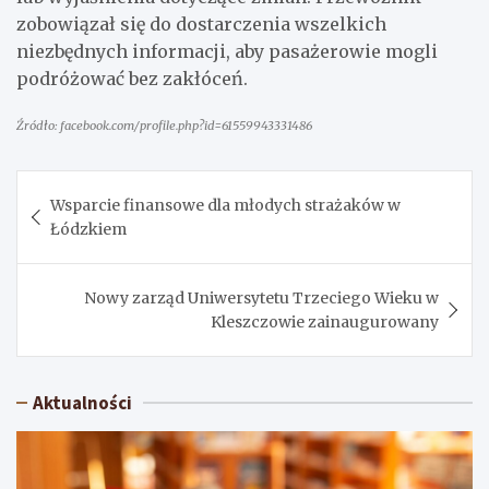
zobowiązał się do dostarczenia wszelkich
niezbędnych informacji, aby pasażerowie mogli
podróżować bez zakłóceń.
Źródło: facebook.com/profile.php?id=61559943331486
Nawigacja
Wsparcie finansowe dla młodych strażaków w
wpisu
Łódzkiem
Nowy zarząd Uniwersytetu Trzeciego Wieku w
Kleszczowie zainaugurowany
Aktualności