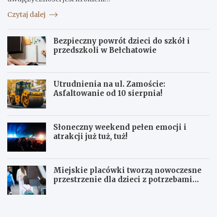
Czytaj dalej
Bezpieczny powrót dzieci do szkół i
przedszkoli w Bełchatowie
Utrudnienia na ul. Zamoście:
Asfaltowanie od 10 sierpnia!
Słoneczny weekend pełen emocji i
atrakcji już tuż, tuż!
Miejskie placówki tworzą nowoczesne
przestrzenie dla dzieci z potrzebami
terapeutycznymi
S
U
ł
p
o
a