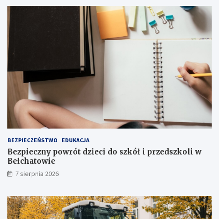
i
I
a
I
t
s
r
t
a
o
k
p
c
n
j
i
i
a
j
!
u
ż
t
u
ż
BEZPIECZEŃSTWO
EDUKACJA
,
Bezpieczny powrót dzieci do szkół i przedszkoli w
t
Bełchatowie
u
7 sierpnia 2026
ż
!