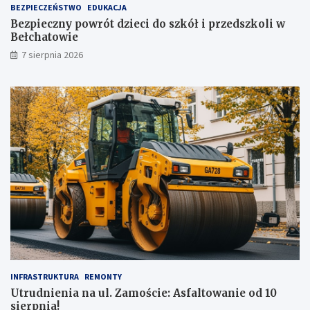
ż
BEZPIECZEŃSTWO
EDUKACJA
,
Bezpieczny powrót dzieci do szkół i przedszkoli w
t
Bełchatowie
u
7 sierpnia 2026
ż
!
INFRASTRUKTURA
REMONTY
Utrudnienia na ul. Zamoście: Asfaltowanie od 10
sierpnia!