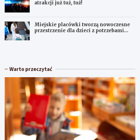
atrakcji już tuż, tuż!
Miejskie placówki tworzą nowoczesne
przestrzenie dla dzieci z potrzebami
terapeutycznymi
S
U
ł
p
o
a
n
ł
e
y
Warto przeczytać
c
w
z
Ł
n
ó
y
d
w
z
e
k
e
i
k
e
e
m
n
:
d
O
p
s