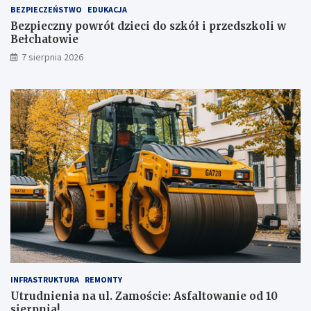
ż
BEZPIECZEŃSTWO
EDUKACJA
,
Bezpieczny powrót dzieci do szkół i przedszkoli w
t
Bełchatowie
u
7 sierpnia 2026
ż
!
INFRASTRUKTURA
REMONTY
Utrudnienia na ul. Zamoście: Asfaltowanie od 10
sierpnia!