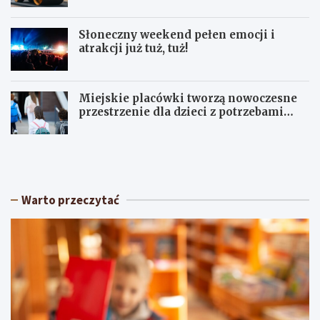
Słoneczny weekend pełen emocji i
atrakcji już tuż, tuż!
Miejskie placówki tworzą nowoczesne
przestrzenie dla dzieci z potrzebami
terapeutycznymi
S
U
ł
p
o
a
n
ł
e
y
Warto przeczytać
c
w
z
Ł
n
ó
y
d
w
z
e
k
e
i
k
e
e
m