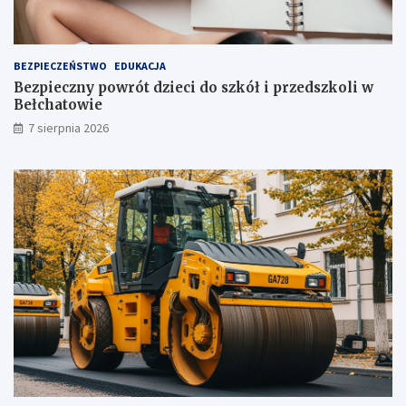
ż
t
u
ż
BEZPIECZEŃSTWO
EDUKACJA
,
Bezpieczny powrót dzieci do szkół i przedszkoli w
t
Bełchatowie
u
7 sierpnia 2026
ż
!