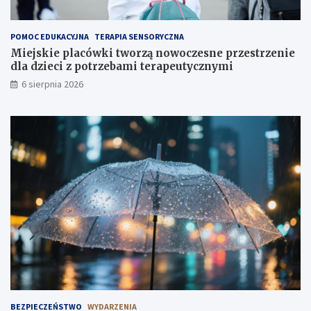
t
u
ż
POMOC EDUKACYJNA
TERAPIA SENSORYCZNA
,
Miejskie placówki tworzą nowoczesne przestrzenie
t
dla dzieci z potrzebami terapeutycznymi
u
6 sierpnia 2026
ż
!
BEZPIECZEŃSTWO
WYDARZENIA