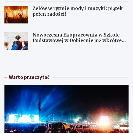
Zelów w rytmie mody i muzyki: piątek
pełen radości!
Nowoczesna Ekopracownia w Szkole
Podstawowej w Dobiecnie już wkrótce
otwarta!
S
U
ł
p
o
a
n
ł
e
y
Warto przeczytać
c
w
z
Ł
n
ó
y
d
w
z
e
k
e
i
k
e
e
m
n
: