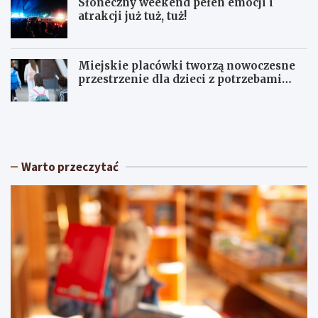
Słoneczny weekend pełen emocji i
atrakcji już tuż, tuż!
Miejskie placówki tworzą nowoczesne
przestrzenie dla dzieci z potrzebami
terapeutycznymi
S
U
ł
p
o
a
n
ł
e
y
Warto przeczytać
c
w
z
Ł
n
ó
y
d
w
z
e
k
e
i
k
e
e
m
n
:
d
O
p
s