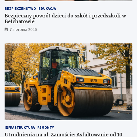
u
ż
BEZPIECZEŃSTWO
EDUKACJA
,
Bezpieczny powrót dzieci do szkół i przedszkoli w
t
Bełchatowie
u
7 sierpnia 2026
ż
!
INFRASTRUKTURA
REMONTY
Utrudnienia na ul. Zamoście: Asfaltowanie od 10