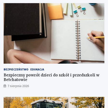
i
I
a
I
t
s
r
t
a
o
k
p
c
n
j
i
i
a
j
!
u
ż
t
u
ż
BEZPIECZEŃSTWO
EDUKACJA
,
Bezpieczny powrót dzieci do szkół i przedszkoli w
t
Bełchatowie
u
7 sierpnia 2026
ż
!