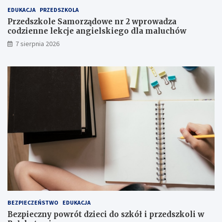
n
e
EDUKACJA
PRZEDSZKOLA
e
ż
m
e
Przedszkole Samorządowe nr 2 wprowadza
o
n
codzienne lekcje angielskiego dla maluchów
c
i
7 sierpnia 2026
j
e
i
I
i
I
a
I
t
s
r
t
a
o
k
p
c
n
j
i
i
a
j
!
u
ż
t
u
ż
BEZPIECZEŃSTWO
EDUKACJA
,
Bezpieczny powrót dzieci do szkół i przedszkoli w
t