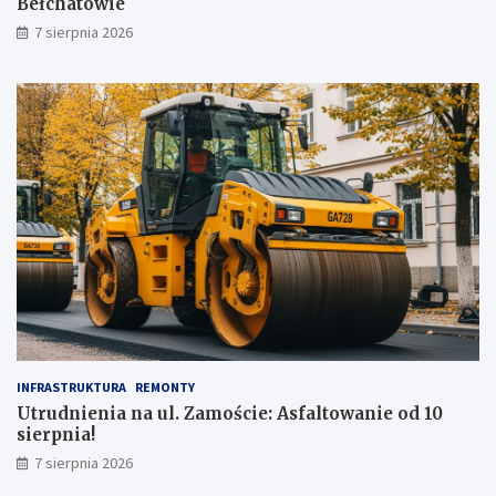
Bełchatowie
u
7 sierpnia 2026
ż
!
INFRASTRUKTURA
REMONTY
Utrudnienia na ul. Zamoście: Asfaltowanie od 10
sierpnia!
7 sierpnia 2026