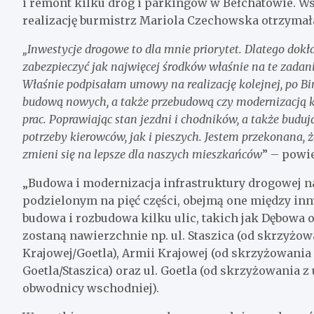
i remont kilku dróg i parkingów w Bełchatowie. Wsz
realizację burmistrz Mariola Czechowska otrzymała
„Inwestycje drogowe to dla mnie priorytet. Dlatego dok
zabezpieczyć jak najwięcej środków właśnie na te zad
Właśnie podpisałam umowy na realizację kolejnej, po B
budową nowych, a także przebudową czy modernizacją ki
prac. Poprawiając stan jezdni i chodników, a także bu
potrzeby kierowców, jak i pieszych. Jestem przekonana, 
zmieni się na lepsze dla naszych mieszkańców
” – powi
„Budowa i modernizacja infrastruktury drogowej na
podzielonym na pięć części, obejmą one między inn
budowa i rozbudowa kilku ulic, takich jak Dębow
zostaną nawierzchnie np. ul. Staszica (od skrzyżow
Krajowej/Goetla), Armii Krajowej (od skrzyżowania 
Goetla/Staszica) oraz ul. Goetla (od skrzyżowania z
obwodnicy wschodniej).