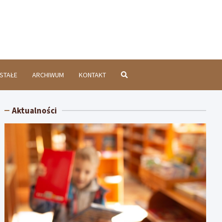
chatówInfo.pl
STAŁE
ARCHIWUM
KONTAKT
Aktualności