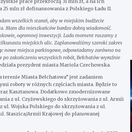
ystkie prace przekroczą 31 mln zł, a na ich
 25 mln zł dofinansowania z Polskiego Ładu II.
ładam wszelkich starań, aby w miejskim budżecie
ania. Mam dla mieszkańców bardzo dobrą wiadomość.
inkowie, ogromnej inwestycji. Lada moment ruszamy z
lkunastu miejskich ulic. Zaplanowaliśmy szeroki zakres
dując nowe miejsca parkingowe, odpowiadamy zarówno na
że po zakończeniu wszystkich robót, Bełchatów wyraźnie
edziała prezydent miasta Mariola Czechowska.
 terenie Miasta Bełchatowa” jest zadaniem
ymi roboty w różnych częściach miasta. Będzie to
a oraz Kasztanowa. Dodatkowo zmodernizowane
ania z ul. Czyżewskiego do skrzyżowania z ul. Armii
z ul. Wojska Polskiego do skrzyżowania z ul.
 ul. Staszica/Armii Krajowej do planowanej