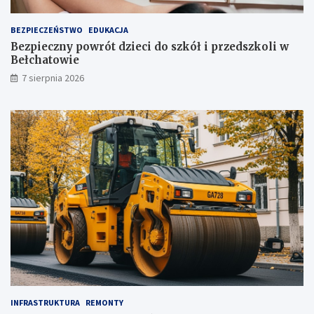
t
u
ż
BEZPIECZEŃSTWO
EDUKACJA
,
Bezpieczny powrót dzieci do szkół i przedszkoli w
t
Bełchatowie
u
7 sierpnia 2026
ż
!
INFRASTRUKTURA
REMONTY