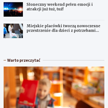
Słoneczny weekend pełen emocji i
atrakcji już tuż, tuż!
Miejskie placówki tworzą nowoczesne
przestrzenie dla dzieci z potrzebami
terapeutycznymi
S
U
ł
p
o
a
n
ł
e
y
Warto przeczytać
c
w
z
Ł
n
ó
y
d
w
z
e
k
e
i
k
e
e
m
n
:
d
O