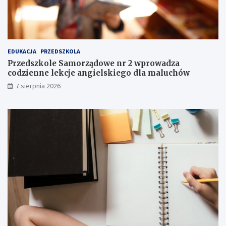
p
s
e
t
ł
r
e
z
n
e
EDUKACJA
PRZEDSZKOLA
e
ż
m
e
Przedszkole Samorządowe nr 2 wprowadza
o
n
codzienne lekcje angielskiego dla maluchów
c
i
7 sierpnia 2026
j
e
i
I
i
I
a
I
t
s
r
t
a
o
k
p
c
n
j
i
i
a
j
!
u
ż