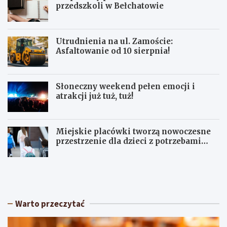
przedszkoli w Bełchatowie
Utrudnienia na ul. Zamoście:
Asfaltowanie od 10 sierpnia!
Słoneczny weekend pełen emocji i
atrakcji już tuż, tuż!
Miejskie placówki tworzą nowoczesne
przestrzenie dla dzieci z potrzebami
terapeutycznymi
S
U
ł
p
o
a
n
ł
e
y
Warto przeczytać
c
w
z
Ł
n
ó