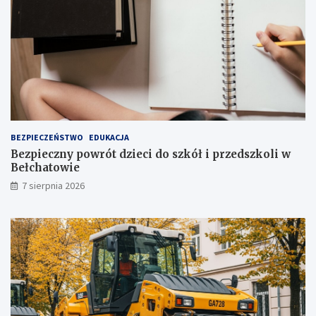
a
o
k
p
c
n
j
i
i
a
j
!
u
ż
t
u
ż
BEZPIECZEŃSTWO
EDUKACJA
,
Bezpieczny powrót dzieci do szkół i przedszkoli w
t
Bełchatowie
u
7 sierpnia 2026
ż
!