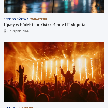
o
ś
c
i
BEZPIECZEŃSTWO
WYDARZENIA
!
Upały w Łódzkiem: Ostrzeżenie III stopnia!
6 sierpnia 2026