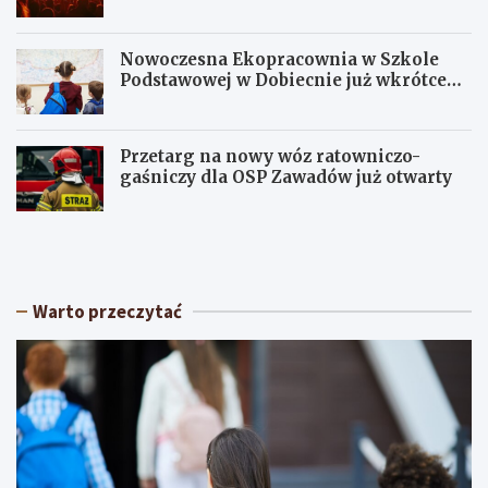
Nowoczesna Ekopracownia w Szkole
Podstawowej w Dobiecnie już wkrótce
otwarta!
Przetarg na nowy wóz ratowniczo-
gaśniczy dla OSP Zawadów już otwarty
U
Z
p
e
a
l
ł
ó
y
w
Warto przeczytać
w
w
Ł
r
ó
y
d
t
z
m
k
i
i
e
e
m
m
o