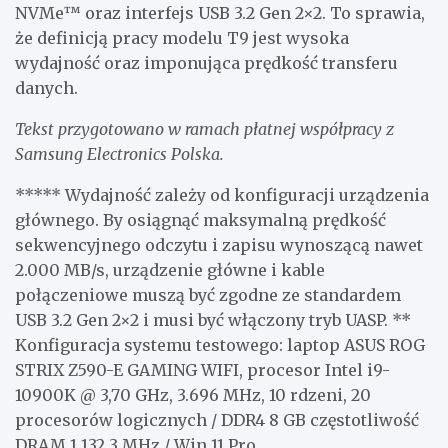
NVMe™ oraz interfejs USB 3.2 Gen 2×2. To sprawia,
że definicją pracy modelu T9 jest wysoka
wydajność oraz imponująca prędkość transferu
danych.
Tekst przygotowano w ramach płatnej współpracy z
Samsung Electronics Polska.
***** Wydajność zależy od konfiguracji urządzenia
głównego. By osiągnąć maksymalną prędkość
sekwencyjnego odczytu i zapisu wynoszącą nawet
2.000 MB/s, urządzenie główne i kable
połączeniowe muszą być zgodne ze standardem
USB 3.2 Gen 2×2 i musi być włączony tryb UASP. **
Konfiguracja systemu testowego: laptop ASUS ROG
STRIX Z590-E GAMING WIFI, procesor Intel i9-
10900K @ 3,70 GHz, 3.696 MHz, 10 rdzeni, 20
procesorów logicznych / DDR4 8 GB częstotliwość
DRAM 1.132,3 MHz / Win 11 Pro