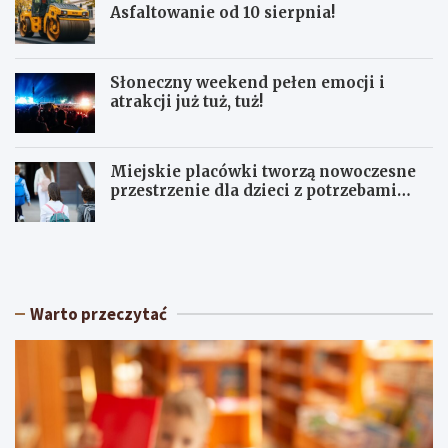
Asfaltowanie od 10 sierpnia!
Słoneczny weekend pełen emocji i
atrakcji już tuż, tuż!
Miejskie placówki tworzą nowoczesne
przestrzenie dla dzieci z potrzebami
terapeutycznymi
S
U
ł
p
o
a
n
ł
e
y
Warto przeczytać
c
w
z
Ł
n
ó
y
d
w
z
e
k
e
i
k
e