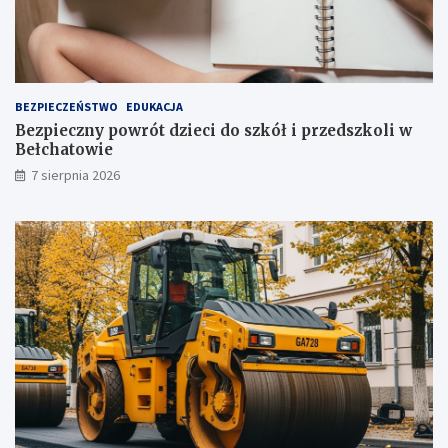
j
!
u
ż
t
u
ż
BEZPIECZEŃSTWO
EDUKACJA
,
Bezpieczny powrót dzieci do szkół i przedszkoli w
t
Bełchatowie
u
7 sierpnia 2026
ż
!