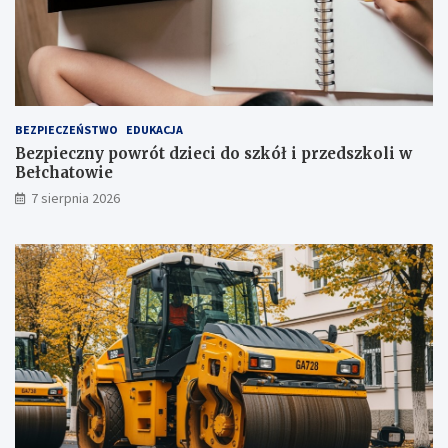
i
a
j
!
u
ż
t
u
ż
BEZPIECZEŃSTWO
EDUKACJA
,
Bezpieczny powrót dzieci do szkół i przedszkoli w
t
Bełchatowie
u
7 sierpnia 2026
ż
!