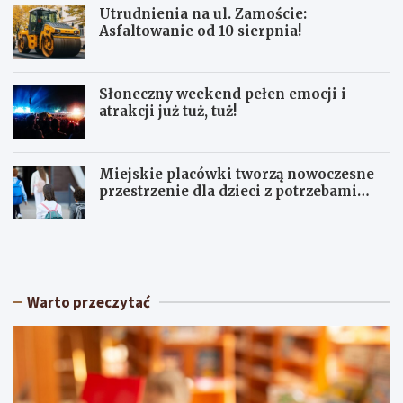
Utrudnienia na ul. Zamoście:
Asfaltowanie od 10 sierpnia!
Słoneczny weekend pełen emocji i
atrakcji już tuż, tuż!
Miejskie placówki tworzą nowoczesne
przestrzenie dla dzieci z potrzebami
terapeutycznymi
S
U
ł
p
o
a
n
ł
e
y
Warto przeczytać
c
w
z
Ł
n
ó
y
d
w
z
e
k