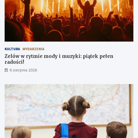
p
ł
n
e
i
n
a
r
!
a
d
o
ś
c
KULTURA
WYDARZENIA
i
Zelów w rytmie mody i muzyki: piątek pełen
!
radości!
6 sierpnia 2026