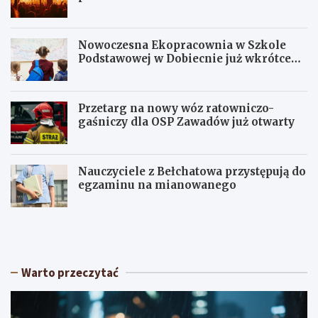
Nowoczesna Ekopracownia w Szkole
Podstawowej w Dobiecnie już wkrótce
otwarta!
Przetarg na nowy wóz ratowniczo-
gaśniczy dla OSP Zawadów już otwarty
Nauczyciele z Bełchatowa przystępują do
egzaminu na mianowanego
U
Z
p
e
a
l
ł
ó
y
w
Warto przeczytać
w
w
Ł
r
ó
y
d
t