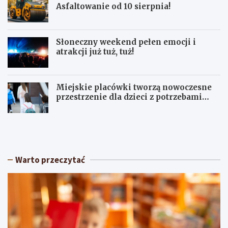
Asfaltowanie od 10 sierpnia!
Słoneczny weekend pełen emocji i
atrakcji już tuż, tuż!
Miejskie placówki tworzą nowoczesne
przestrzenie dla dzieci z potrzebami
terapeutycznymi
S
U
ł
p
o
a
n
ł
e
y
Warto przeczytać
c
w
z
Ł
n
ó
y
d
w
z
e
k
e
i
k
e