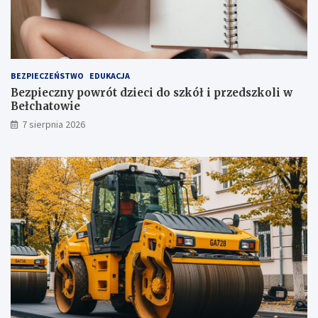
j
!
u
ż
t
u
ż
BEZPIECZEŃSTWO
EDUKACJA
,
Bezpieczny powrót dzieci do szkół i przedszkoli w
t
Bełchatowie
u
7 sierpnia 2026
ż
!