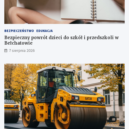
j
!
u
ż
t
u
ż
BEZPIECZEŃSTWO
EDUKACJA
,
Bezpieczny powrót dzieci do szkół i przedszkoli w
t
Bełchatowie
u
7 sierpnia 2026
ż
!