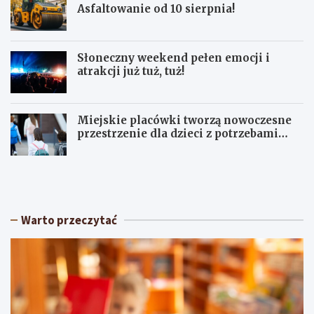
Asfaltowanie od 10 sierpnia!
Słoneczny weekend pełen emocji i
atrakcji już tuż, tuż!
Miejskie placówki tworzą nowoczesne
przestrzenie dla dzieci z potrzebami
terapeutycznymi
S
U
ł
p
o
a
n
ł
e
y
Warto przeczytać
c
w
z
Ł
n
ó
y
d
w
z
e
k
e
i
k
e