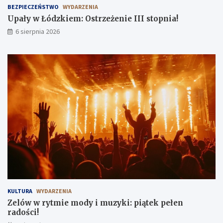
BEZPIECZEŃSTWO
WYDARZENIA
ż
k
e
i
Upały w Łódzkiem: Ostrzeżenie III stopnia!
n
:
6 sierpnia 2026
i
p
e
i
I
ą
I
t
I
e
s
k
t
p
o
e
p
ł
n
e
i
n
a
r
!
a
d
o
ś
c
KULTURA
WYDARZENIA
i
Zelów w rytmie mody i muzyki: piątek pełen
!
radości!